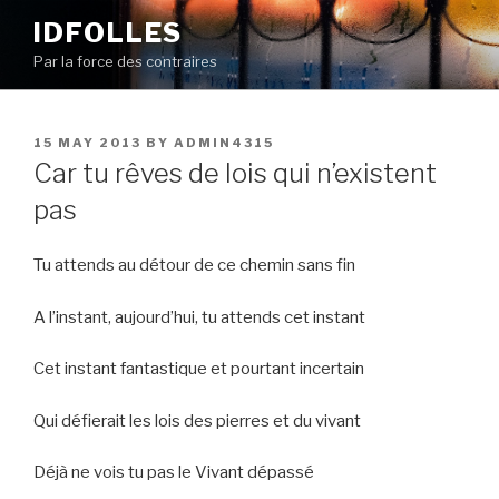
Skip
IDFOLLES
to
Par la force des contraires
content
POSTED
15 MAY 2013
BY
ADMIN4315
ON
Car tu rêves de lois qui n’existent
pas
Tu attends au détour de ce chemin sans fin
A l’instant, aujourd’hui, tu attends cet instant
Cet instant fantastique et pourtant incertain
Qui défierait les lois des pierres et du vivant
Déjà ne vois tu pas le Vivant dépassé