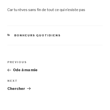
Car tu rêves sans fin de tout ce qui n’existe pas
CATEGORIES
BONHEURS QUOTIDIENS
Post
Previous
PREVIOUS
navigation
Post
Ode à ma mie
Next
NEXT
Post
Chercher