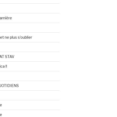
arnière
et ne plus s'oublier
AT STAV
ca !!
UOTIDIENS
re
se