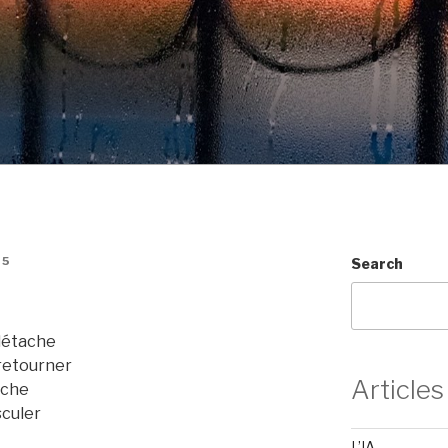
15
Search
 détache
 retourner
Articles
tache
sculer
L’IA