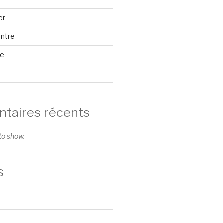
er
ontre
se
aires récents
o show.
s