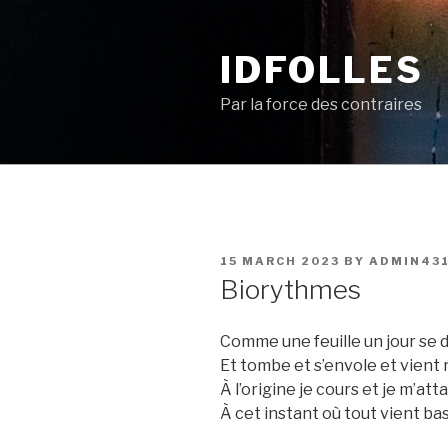
Skip
to
IDFOLLES
content
Par la force des contraires
POSTED
15 MARCH 2023
BY
ADMIN43
ON
Biorythmes
Comme une feuille un jour se
Et tombe et s’envole et vient
À l’origine je cours et je m’at
À cet instant où tout vient ba