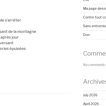
Ma page deez
Contre tout c
le s’arrêter
Sans entremi
ersant de la montagne
Don
 après jour
 versant
eries épuisées
Comment
No comments t
Archive
July 2026
April 2026