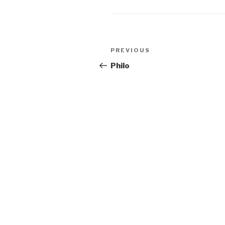
Post
Previous
PREVIOUS
navigation
Post
Philo