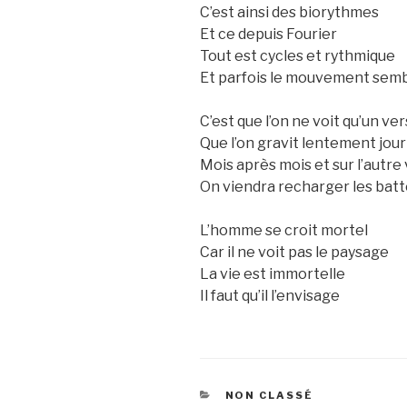
C’est ainsi des biorythmes
Et ce depuis Fourier
Tout est cycles et rythmique
Et parfois le mouvement semb
C’est que l’on ne voit qu’un v
Que l’on gravit lentement jour
Mois après mois et sur l’autre
On viendra recharger les batt
L’homme se croit mortel
Car il ne voit pas le paysage
La vie est immortelle
Il faut qu’il l’envisage
CATEGORIES
NON CLASSÉ