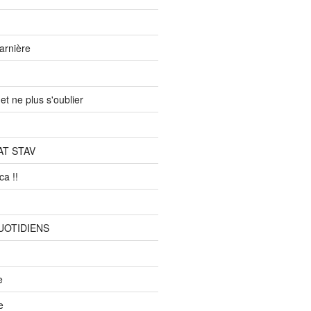
arnière
et ne plus s'oublier
T STAV
ca !!
OTIDIENS
e
e