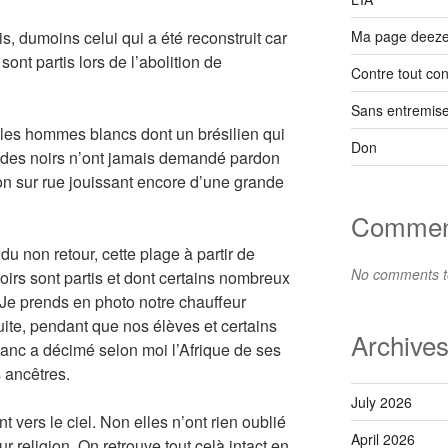
Ma page deeze
is, dumoins celui qui a été reconstruit car
 sont partis lors de l’abolition de
Contre tout con
Sans entremis
les hommes blancs dont un brésilien qui
Don
te des noirs n’ont jamais demandé pardon
on sur rue jouissant encore d’une grande
Comment
 du non retour, cette plage à partir de
No comments t
oirs sont partis et dont certains nombreux
 Je prends en photo notre chauffeur
ite, pendant que nos élèves et certains
Archive
anc a décimé selon moi l’Afrique de ses
 ancêtres.
July 2026
 vers le ciel. Non elles n’ont rien oublié
April 2026
ur religion. On retrouve tout celà intact en