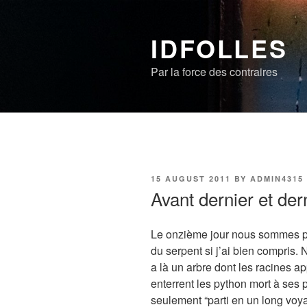
Skip
to
IDFOLLES
content
Par la force des contraires
POSTED
15 AUGUST 2011
BY
ADMIN4315
ON
Avant dernier et der
Le onzième jour nous sommes pa
du serpent si j’ai bien compris. 
a là un arbre dont les racines a
enterrent les python mort à ses p
seulement “parti en un long voy