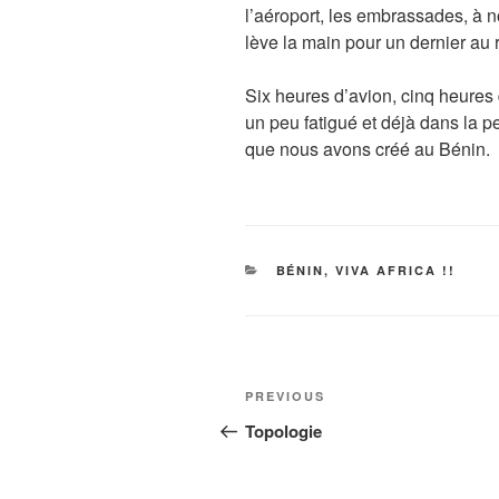
l’aéroport, les embrassades, à no
lève la main pour un dernier au r
Six heures d’avion, cinq heures 
un peu fatigué et déjà dans la pe
que nous avons créé au Bénin.
CATEGORIES
BÉNIN, VIVA AFRICA !!
Post
Previous
PREVIOUS
navigation
Post
Topologie