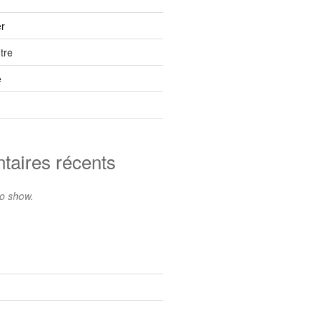
r
tre
e
aires récents
o show.
s