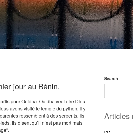
Search
nier jour au Bénin.
rtis pour Ouidha. Ouidha veut dire Dieu
Nous avons visité le temple du python. Il y
Articles
pparentes ressemblent à des serpents. Ils
ieds. Ils disent qu’il n’est pas mort mais
age”.
L’IA