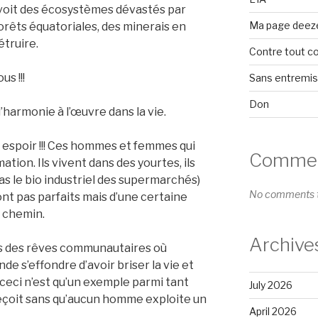
 voit des écosystèmes dévastés par
Ma page deez
forêts équatoriales, des minerais en
étruire.
Contre tout c
s !!!
Sans entremi
Don
 l’harmonie à l’œuvre dans la vie.
a un espoir !!! Ces hommes et femmes qui
Comment
tion. Ils vivent dans des yourtes, ils
as le bio industriel des supermarchés)
No comments t
ont pas parfaits mais d’une certaine
e chemin.
Archive
is des rêves communautaires où
nde s’effondre d’avoir briser la vie et
s ceci n’est qu’un exemple parmi tant
July 2026
n reçoit sans qu’aucun homme exploite un
April 2026