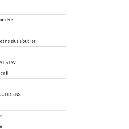
arnière
et ne plus s'oublier
AT STAV
ca !!
UOTIDIENS
re
se