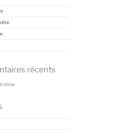
er
ontre
se
aires récents
o show.
s