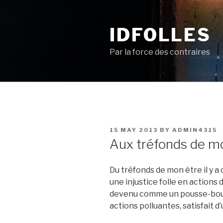
Skip
to
IDFOLLES
content
Par la force des contraires
POSTED
15 MAY 2013
BY
ADMIN4315
ON
Aux tréfonds de m
Du tréfonds de mon être il y a
une injustice folle en action
devenu comme un pousse-bouto
actions polluantes, satisfait 