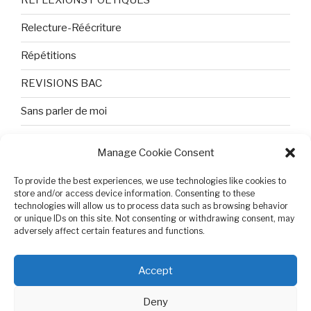
REFLEXIONS POETIQUES
Relecture-Réécriture
Répétitions
REVISIONS BAC
Sans parler de moi
TEXTES ET PHOTOS
Manage Cookie Consent
Topologie
To provide the best experiences, we use technologies like cookies to
store and/or access device information. Consenting to these
Tristesse et attente
technologies will allow us to process data such as browsing behavior
or unique IDs on this site. Not consenting or withdrawing consent, may
Variable complexe
adversely affect certain features and functions.
VIDEO POUR BEPA
Accept
Deny