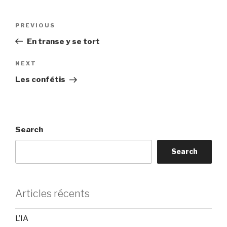
Post
Previous
PREVIOUS
navigation
Post
En transe y se tort
Next
NEXT
Post
Les confétis
Search
Search
Articles récents
L’IA