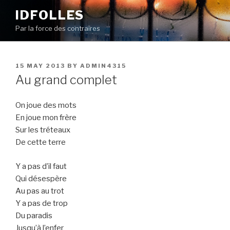
Skip
IDFOLLES
to
Par la force des contraires
content
POSTED
15 MAY 2013
BY
ADMIN4315
ON
Au grand complet
On joue des mots
En joue mon frère
Sur les tréteaux
De cette terre
Y a pas d’il faut
Qui désespère
Au pas au trot
Y a pas de trop
Du paradis
Jusqu’à l’enfer