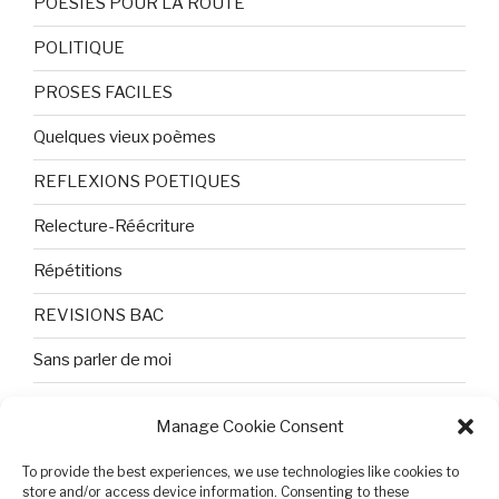
POESIES POUR LA ROUTE
POLITIQUE
PROSES FACILES
Quelques vieux poèmes
REFLEXIONS POETIQUES
Relecture-Réécriture
Répétitions
REVISIONS BAC
Sans parler de moi
TEXTES ET PHOTOS
Manage Cookie Consent
Topologie
To provide the best experiences, we use technologies like cookies to
store and/or access device information. Consenting to these
Tristesse et attente