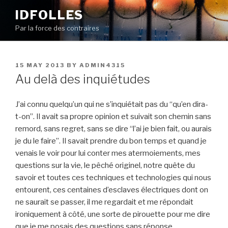
Skip
IDFOLLES
to
Par la force des contraires
content
POSTED
15 MAY 2013
BY
ADMIN4315
ON
Au delà des inquiétudes
J’ai connu quelqu’un qui ne s’inquiétait pas du “qu’en dira-
t-on”. Il avait sa propre opinion et suivait son chemin sans
remord, sans regret, sans se dire “l’ai je bien fait, ou aurais
je du le faire”. Il savait prendre du bon temps et quand je
venais le voir pour lui conter mes atermoiements, mes
questions sur la vie, le pêché originel, notre quête du
savoir et toutes ces techniques et technologies qui nous
entourent, ces centaines d’esclaves électriques dont on
ne saurait se passer, il me regardait et me répondait
ironiquement à côté, une sorte de pirouette pour me dire
que je me posais des questions sans réponse.