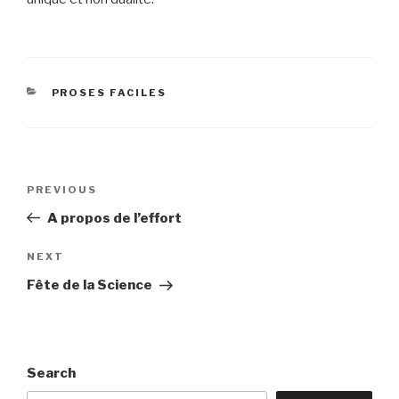
CATEGORIES
PROSES FACILES
Post
Previous
PREVIOUS
navigation
Post
A propos de l’effort
Next
NEXT
Post
Fête de la Science
Search