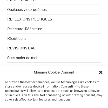
Quelques vieux poèmes
REFLEXIONS POETIQUES
Relecture-Réécriture
Répétitions
REVISIONS BAC
Sans parler de moi
TEXTES ET PHOTOS
Manage Cookie Consent
Topologie
To provide the best experiences, we use technologies like cookies to
Tristesse et attente
store and/or access device information. Consenting to these
technologies will allow us to process data such as browsing behavior
or unique IDs on this site. Not consenting or withdrawing consent, may
Variable complexe
adversely affect certain features and functions.
VIDEO POUR BEPA