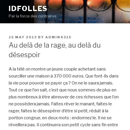
Skip
IDFOLLES
to
Par la force des contraires
content
POSTED
15 MAY 2013
BY
ADMIN4315
ON
Au delà de la rage, au delà du
désespoir
A la télé on montre un jeune couple achetant sans
sourciller une maison à 370 000 euros. Que font-ils dans
la vie pour pouvoir se payer ça ? On ne le saura jamais.
Tout ce que l’on sait, c’est que nous sommes de plus en
plus nombreux à être abreuver de ces richesses que l’on
ne possédera jamais. Faîtes rêver le manant, faîtes le
rager, faîtes le désespérer d’être si petit, réduit à la
portion congrue, en deux mots : endormez le. Il ne se
réveillera pas. Il continuera son petit cycle sans fin entre