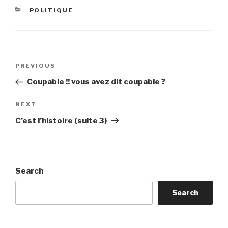
CATEGORIES
POLITIQUE
Post
Previous
PREVIOUS
navigation
Post
Coupable !! vous avez dit coupable ?
Next
NEXT
Post
C’est l’histoire (suite 3)
Search
Search