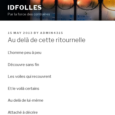
Skip
IDFOLLES
to
Par la force des contraires
content
POSTED
15 MAY 2013
BY
ADMIN4315
ON
Au delà de cette ritournelle
L’homme peu à peu
Découvre sans fin
Les voiles qui recouvrent
Et le voilà certains
Au delà de lui-même
Attaché à décrire