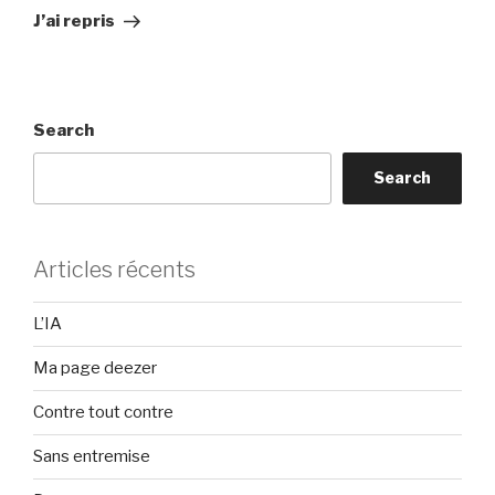
Post
J’ai repris
Search
Search
Articles récents
L’IA
Ma page deezer
Contre tout contre
Sans entremise