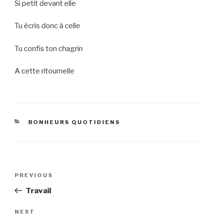
Si petit devant elle
Tu écris donc à celle
Tu confis ton chagrin
A cette ritournelle
CATEGORIES
BONHEURS QUOTIDIENS
Post
Previous
PREVIOUS
navigation
Post
Travail
Next
NEXT