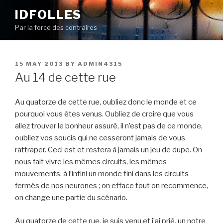
Skip
IDFOLLES
to
Par la force des contraires
content
POSTED
15 MAY 2013
BY
ADMIN4315
ON
Au 14 de cette rue
Au quatorze de cette rue, oubliez donc le monde et ce
pourquoi vous êtes venus. Oubliez de croire que vous
allez trouver le bonheur assuré, il n’est pas de ce monde,
oubliez vos soucis qui ne cesseront jamais de vous
rattraper. Ceci est et restera à jamais un jeu de dupe. On
nous fait vivre les mêmes circuits, les mêmes
mouvements, à l’infini un monde fini dans les circuits
fermés de nos neurones ; on efface tout on recommence,
on change une partie du scénario.
Au quatorze de cette rue, je suis venu et j’ai prié, un notre