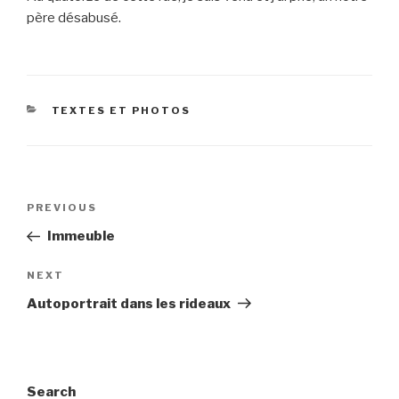
père désabusé.
CATEGORIES
TEXTES ET PHOTOS
Post
Previous
PREVIOUS
navigation
Post
Immeuble
Next
NEXT
Post
Autoportrait dans les rideaux
Search