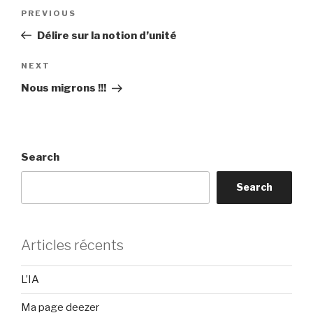
Post
Previous
PREVIOUS
navigation
Post
Délire sur la notion d’unité
Next
NEXT
Post
Nous migrons !!!
Search
Search
Articles récents
L’IA
Ma page deezer