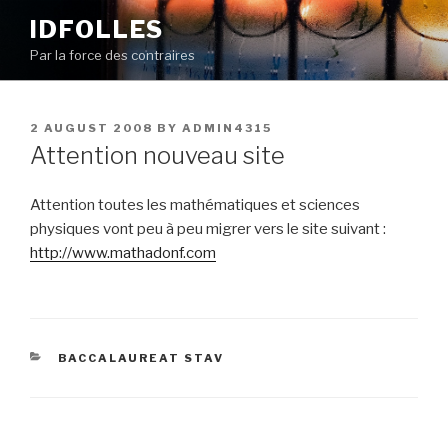
Skip
IDFOLLES
to
Par la force des contraires
content
POSTED
2 AUGUST 2008
BY
ADMIN4315
ON
Attention nouveau site
Attention toutes les mathématiques et sciences
physiques vont peu à peu migrer vers le site suivant :
http://www.mathadonf.com
CATEGORIES
BACCALAUREAT STAV