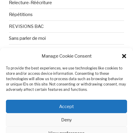
Relecture-Réécriture
Répétitions
REVISIONS BAC
Sans parler de moi
TEXTES ET PHOTOS
Manage Cookie Consent
Topologie
To provide the best experiences, we use technologies like cookies to
store and/or access device information. Consenting to these
Tristesse et attente
technologies will allow us to process data such as browsing behavior
or unique IDs on this site. Not consenting or withdrawing consent, may
Variable complexe
adversely affect certain features and functions.
VIDEO POUR BEPA
Accept
Deny