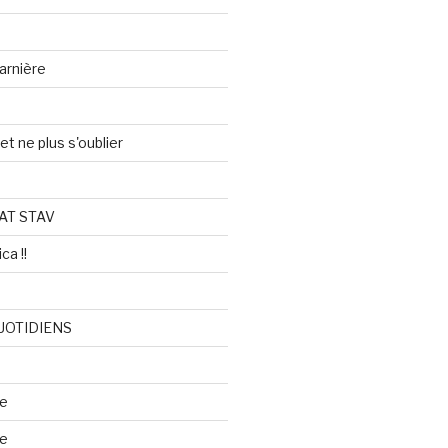
arnière
et ne plus s'oublier
AT STAV
ca !!
UOTIDIENS
re
se