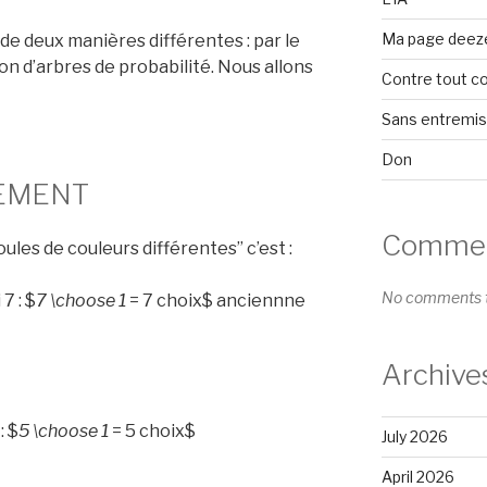
Ma page deez
de deux manières différentes : par le
ion d’arbres de probabilité. Nous allons
Contre tout c
Sans entremi
Don
NEMENT
Comment
ules de couleurs différentes” c’est :
No comments t
7 : $
7 \choose 1
= 7 choix$ anciennne
Archive
: $
5 \choose 1
= 5 choix$
July 2026
April 2026