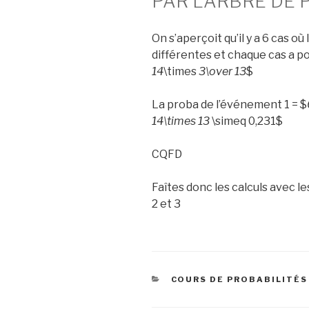
PAR L’ARBRE DE 
On s’aperçoit qu’il y a 6 cas où
différentes et chaque cas a p
14
\times
3\over 13
$
La proba de l’événement 1 = $
14\times 13
\simeq 0,231$
CQFD
Faîtes donc les calculs avec
2 et 3
CATEGORIES
COURS DE PROBABILITÉS