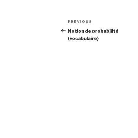
Post
Previous
PREVIOUS
navigation
Post
Notion de probabilité
(vocabulaire)