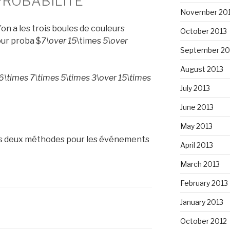
PROBABILITE
November 20
 l’on a les trois boules de couleurs
October 2013
our proba $
7\over 15
\times
5\over
September 20
August 2013
6\times 7\times 5\times 3\over 15\times
July 2013
June 2013
May 2013
 les deux méthodes pour les événements
April 2013
March 2013
February 2013
January 2013
October 2012