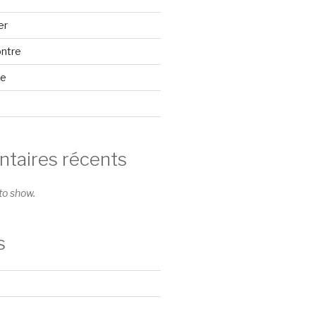
er
ontre
se
aires récents
o show.
s