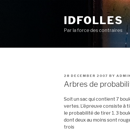
Skip
to
IDFOLLES
content
Par la force des contraires
POSTED
28 DECEMBER 2007
BY
ADMI
ON
Arbres de probabili
Soit un sac qui contient 7 bou
vertes. L’épreuve consiste à t
le probabilité de tirer 1. 3 bo
dont deux au moins sont rouge
trois