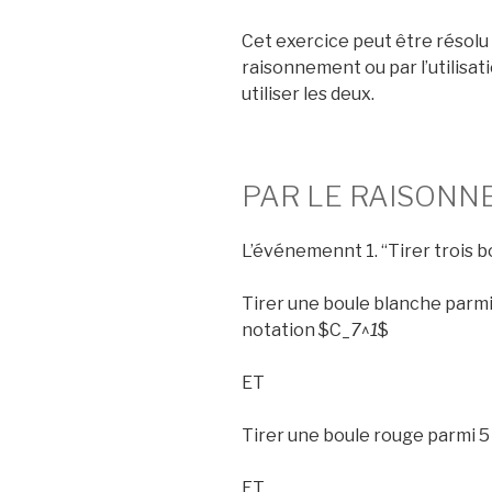
Cet exercice peut être résolu 
raisonnement ou par l’utilisat
utiliser les deux.
PAR LE RAISON
L’événemennt 1. “Tirer trois bo
Tirer une boule blanche parmi 
notation $C_
7
^
1
$
ET
Tirer une boule rouge parmi 5 
ET