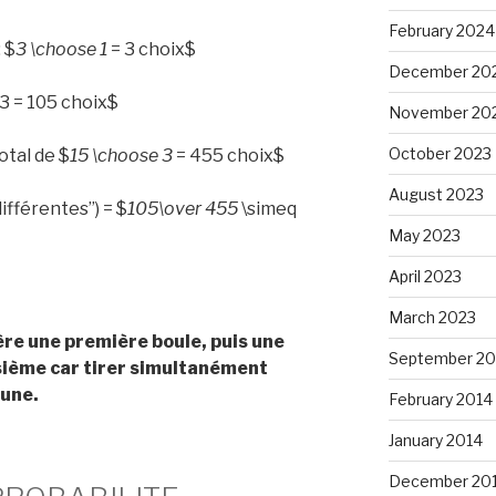
February 2024
 $
3 \choose 1
= 3 choix$
December 20
 3 = 105 choix$
November 20
October 2023
otal de $
15 \choose 3
= 455 choix$
August 2023
ifférentes”) = $
105\over 455
\simeq
May 2023
April 2023
March 2023
ère une première boule, puis une
September 20
sième car tirer simultanément
 une.
February 2014
January 2014
December 20