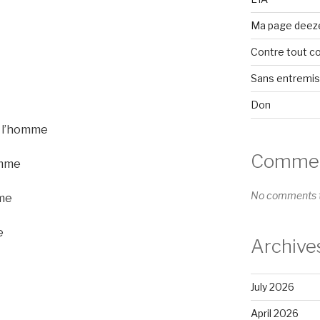
Ma page deez
Contre tout c
Sans entremi
Don
e l’homme
Comment
omme
No comments t
ime
e
Archive
July 2026
April 2026