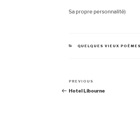
Sa propre personnalité)
CATEGORIES
QUELQUES VIEUX POÈME
Post
Previous
PREVIOUS
navigation
Post
Hotel Libourne