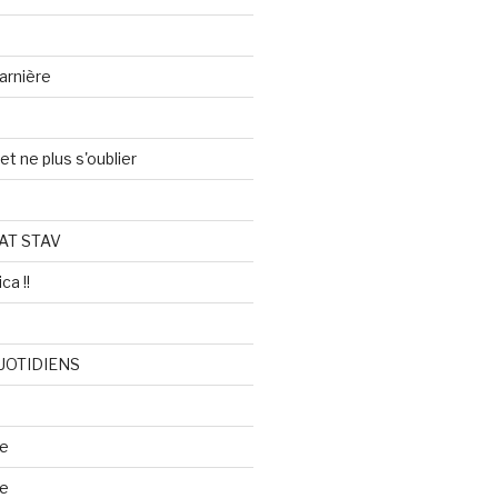
arnière
et ne plus s'oublier
AT STAV
ca !!
UOTIDIENS
re
se