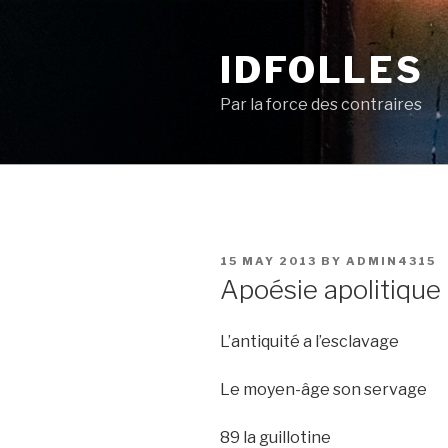
Skip
to
IDFOLLES
content
Par la force des contraires
POSTED
15 MAY 2013
BY
ADMIN4315
ON
Apoésie apolitique
L’antiquité a l’esclavage
Le moyen-âge son servage
89 la guillotine