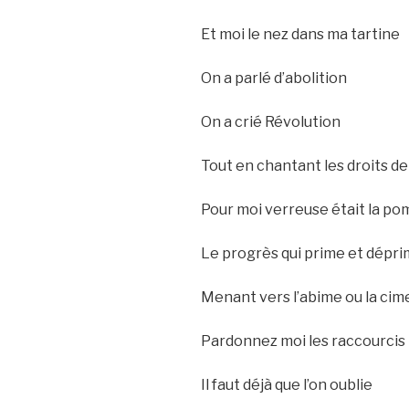
Et moi le nez dans ma tartine
On a parlé d’abolition
On a crié Révolution
Tout en chantant les droits d
Pour moi verreuse était la p
Le progrès qui prime et dépr
Menant vers l’abime ou la cim
Pardonnez moi les raccourcis
Il faut déjà que l’on oublie