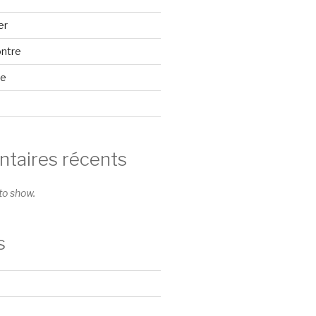
er
ontre
se
aires récents
o show.
s