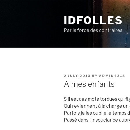
Skip
to
IDFOLLES
content
Par la force des contraires
POSTED
2 JULY 2013
BY
ADMIN4315
ON
A mes enfants
S’il est des mots tordues qui f
Qui reviennent à la charge un 
Parfois je les oublie le temps
Passé dans l’insouciance aup