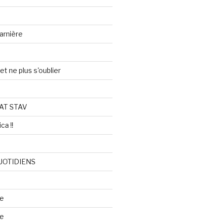
arnière
et ne plus s'oublier
AT STAV
ca !!
UOTIDIENS
re
se