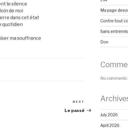
ent le silence
Ma page deez
 loin de moi
terre dans cet état
Contre tout c
e quotidien
Sans entremi
aiser ma souffrance
Don
Comment
No comments t
Archive
NEXT
Next
Post
Le passé
July 2026
April 2026