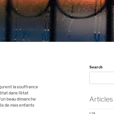
Search
igurent la souffrance
état dans l’état
Articles
 d’un beau dimanche
rès de mes enfants
L’IA