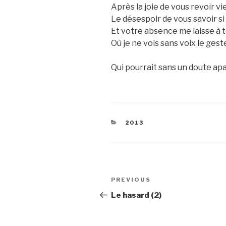
Après la joie de vous revoir vi
Le désespoir de vous savoir si
Et votre absence me laisse à 
Où je ne vois sans voix le gest
Qui pourrait sans un doute ap
CATEGORIES
2013
Post
Previous
PREVIOUS
navigation
Post
Le hasard (2)