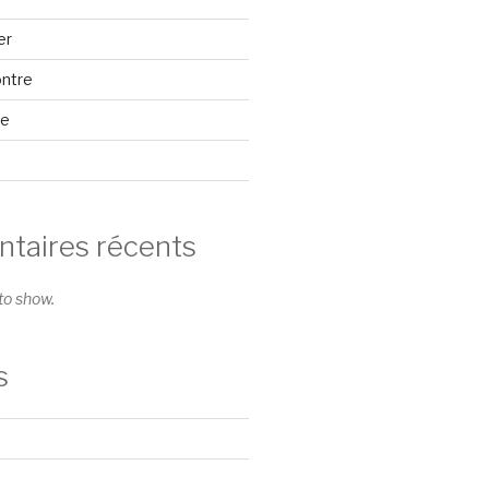
er
ontre
se
aires récents
o show.
s