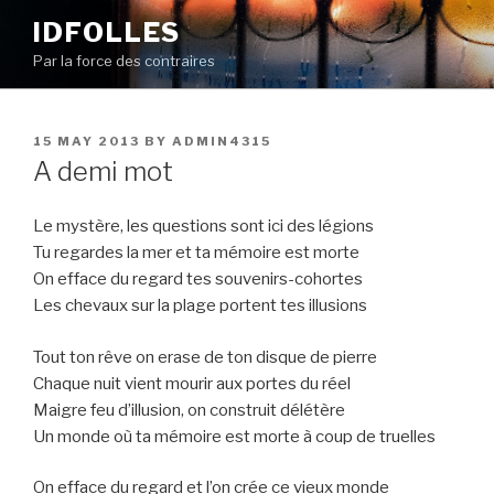
Skip
IDFOLLES
to
Par la force des contraires
content
POSTED
15 MAY 2013
BY
ADMIN4315
ON
A demi mot
Le mystère, les questions sont ici des légions
Tu regardes la mer et ta mémoire est morte
On efface du regard tes souvenirs-cohortes
Les chevaux sur la plage portent tes illusions
Tout ton rêve on erase de ton disque de pierre
Chaque nuit vient mourir aux portes du réel
Maigre feu d’illusion, on construit délétère
Un monde où ta mémoire est morte à coup de truelles
On efface du regard et l’on crée ce vieux monde