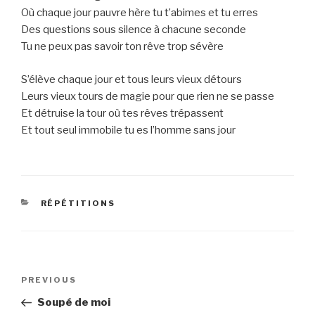
Où chaque jour pauvre hère tu t’abimes et tu erres
Des questions sous silence à chacune seconde
Tu ne peux pas savoir ton rêve trop sévère
S’élève chaque jour et tous leurs vieux détours
Leurs vieux tours de magie pour que rien ne se passe
Et détruise la tour où tes rêves trépassent
Et tout seul immobile tu es l’homme sans jour
CATEGORIES
RÉPÉTITIONS
Post
Previous
PREVIOUS
navigation
Post
Soupé de moi