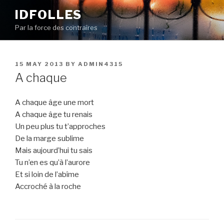
Skip
IDFOLLES
to
Par la force des contraires
content
POSTED
15 MAY 2013
BY
ADMIN4315
ON
A chaque
A chaque âge une mort
A chaque âge tu renais
Un peu plus tu t’approches
De la marge sublime
Mais aujourd’hui tu sais
Tu n’en es qu’à l’aurore
Et si loin de l’abîme
Accroché à la roche