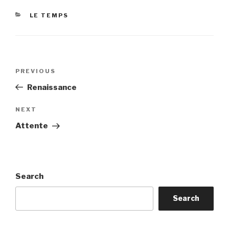
CATEGORIES
LE TEMPS
Post
Previous
PREVIOUS
navigation
Post
Renaissance
Next
NEXT
Post
Attente
Search
Search