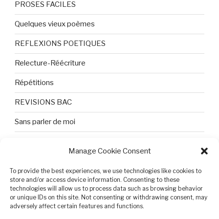
PROSES FACILES
Quelques vieux poèmes
REFLEXIONS POETIQUES
Relecture-Réécriture
Répétitions
REVISIONS BAC
Sans parler de moi
TEXTES ET PHOTOS
Manage Cookie Consent
Topologie
To provide the best experiences, we use technologies like cookies to
store and/or access device information. Consenting to these
Tristesse et attente
technologies will allow us to process data such as browsing behavior
or unique IDs on this site. Not consenting or withdrawing consent, may
Variable complexe
adversely affect certain features and functions.