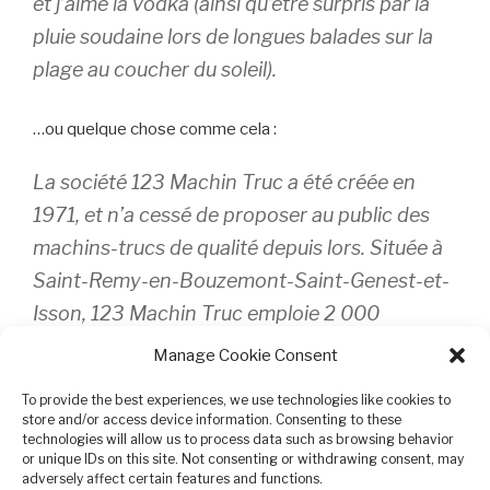
et j’aime la vodka (ainsi qu’être surpris par la
pluie soudaine lors de longues balades sur la
plage au coucher du soleil).
…ou quelque chose comme cela :
La société 123 Machin Truc a été créée en
1971, et n’a cessé de proposer au public des
machins-trucs de qualité depuis lors. Située à
Saint-Remy-en-Bouzemont-Saint-Genest-et-
Isson, 123 Machin Truc emploie 2 000
personnes, et fabrique toutes sortes de
Manage Cookie Consent
bidules supers pour la communauté
To provide the best experiences, we use technologies like cookies to
bouzemontoise.
store and/or access device information. Consenting to these
technologies will allow us to process data such as browsing behavior
or unique IDs on this site. Not consenting or withdrawing consent, may
En tant que nouvel utilisateur ou utilisatrice de
adversely affect certain features and functions.